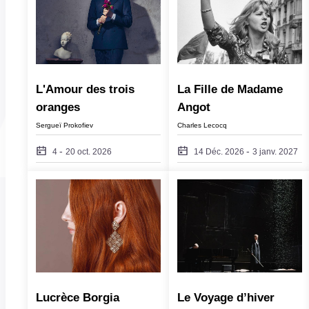
L'Amour des trois 
La Fille de Madame 
oranges
Angot
Sergueï Prokofiev
Charles Lecocq
-
-
4
20 oct. 2026
14 Déc. 2026
3 janv. 2027
Lucrèce Borgia
Le Voyage d’hiver