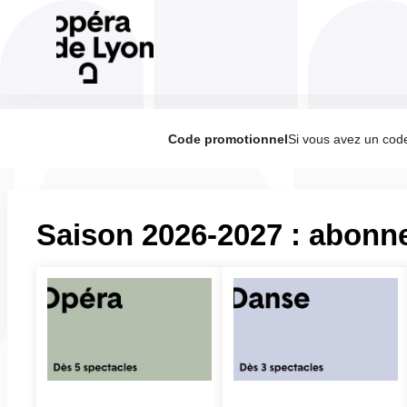
Panneau de gestion des cookies
Opéra
Code promotionnel
Si vous avez un code 
de
Lyon
-
Ventes
de
Saison 2026-2027 : abonn
billets
en
ligne