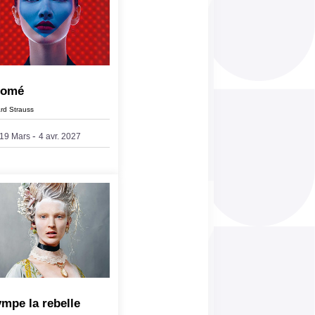
lomé
rd Strauss
-
19 Mars
4 avr. 2027
mpe la rebelle