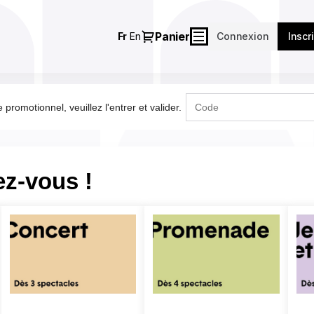
Dialogue
Langue
Fr
En
Connexion
Inscr
Courante
promotionnel, veuillez l'entrer et valider.
ez-vous !