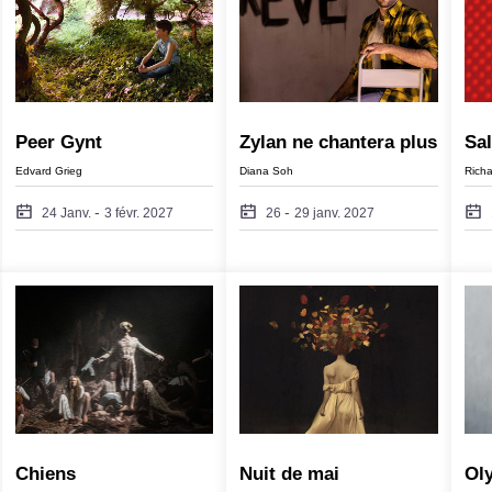
Peer Gynt
Zylan ne chantera plus
Sa
Edvard Grieg
Diana Soh
Richa
-
-
24 Janv.
3 févr. 2027
26
29 janv. 2027
Chiens
Nuit de mai
Oly